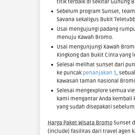
titik terbaik di sekitar Gunung 
Sebelum program Sunset, team 
Savana sekaligus Bukit Teletubb
Usai mengujungi padang rumput
menuju Kawah Bromo.
Usai mengunjungi Kawah Bromo,
Kingkong dan Bukit Cinta yang 
Selesai melihat sunset dari pun
ke puncak
penanjakan 1
, sebua
kawasan taman nasional Bromo
Selesai mengexplore semua vi
kami mengantar Anda kembali ke
yang sudah disepakati sebelumn
Harga Paket Wisata Bromo
Sunset d
(include) fasilitas dari travel agen 