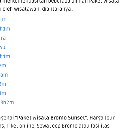
uga merkomendasikan beberapa pilihan
Paket Wisata
 oleh wisatawan, diantaranya :
our
2h1m
ura
wu
2h1m
h2m
alam
h3m
h1m
,3h2m
ngenai
"
Paket Wisata Bromo Sunset
"
, Harga tour
as, Tiket online,
Sewa Jeep Bromo
atau fasilitas