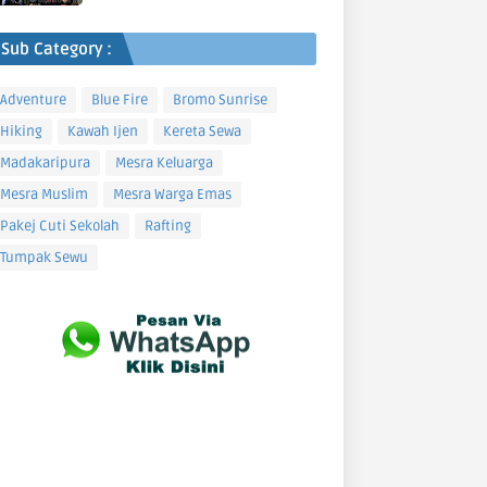
Sub Category :
Adventure
Blue Fire
Bromo Sunrise
Hiking
Kawah Ijen
Kereta Sewa
Madakaripura
Mesra Keluarga
Mesra Muslim
Mesra Warga Emas
Pakej Cuti Sekolah
Rafting
Tumpak Sewu