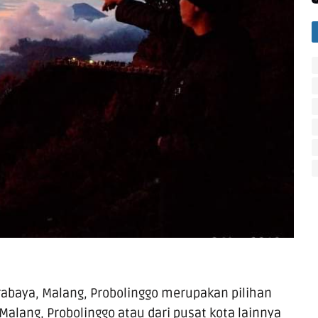
rabaya, Malang, Probolinggo merupakan pilihan
Malang, Probolinggo atau dari pusat kota lainnya